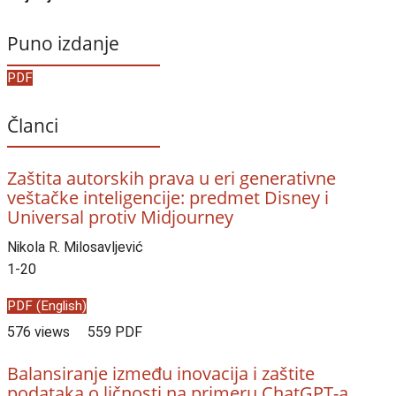
Puno izdanje
PDF
Članci
Zaštita autorskih prava u eri generativne
veštačke inteligencije: predmet Disney i
Universal protiv Midjourney
Nikola R. Milosavljević
1-20
PDF (English)
576 views
559 PDF
Balansiranje između inovacija i zaštite
podataka o ličnosti na primeru ChatGPT-a