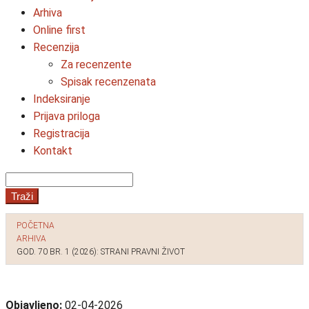
Arhiva
Online first
Recenzija
Za recenzente
Spisak recenzenata
Indeksiranje
Prijava priloga
Registracija
Kontakt
Traži
POČETNA
ARHIVA
GOD. 70 BR. 1 (2026): STRANI PRAVNI ŽIVOT
Objavljeno:
02-04-2026