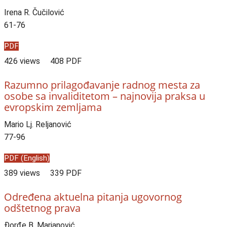
Irena R. Čučilović
61-76
PDF
426 views
408 PDF
Razumno prilagođavanje radnog mesta za
osobe sa invaliditetom – najnovija praksa u
evropskim zemljama
Mario Lj. Reljanović
77-96
PDF (English)
389 views
339 PDF
Određena aktuelna pitanja ugovornog
odštetnog prava
Đorđe B. Marjanović