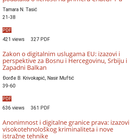
Tamara N. Tasić
21-38
PDF
421 views
327 PDF
Zakon o digitalnim uslugama EU: izazovi i
perspektive za Bosnu i Hercegovinu, Srbiju i
Zapadni Balkan
Đorđe B. Krivokapić, Nasir Muftić
39-60
PDF
636 views
361 PDF
Anonimnost i digitalne granice prava: izazovi
visokotehnološkog kriminaliteta i nove
istražne tehnike