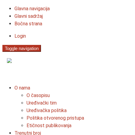
Glavna navigacija
Glavni sadržaj
Bočna strana
Login
Toggle navigation
O nama
O časopisu
Uređivački tim
Uređivačka politika
Politika otvorenog pristupa
Etičnost publikovanja
Trenutni broj