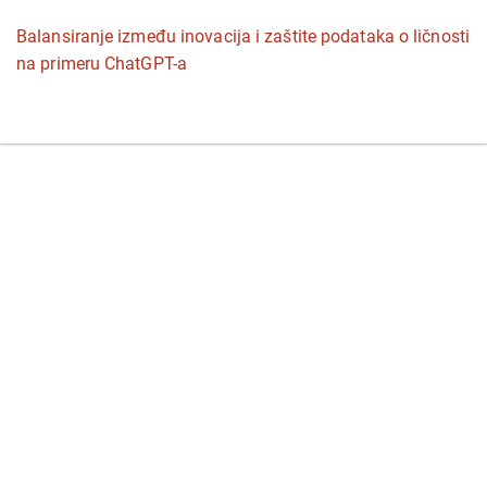
Povratak
Balansiranje između inovacija i zaštite podataka o ličnosti
na
na primeru ChatGPT-a
detalje
članka
Pr
P
P