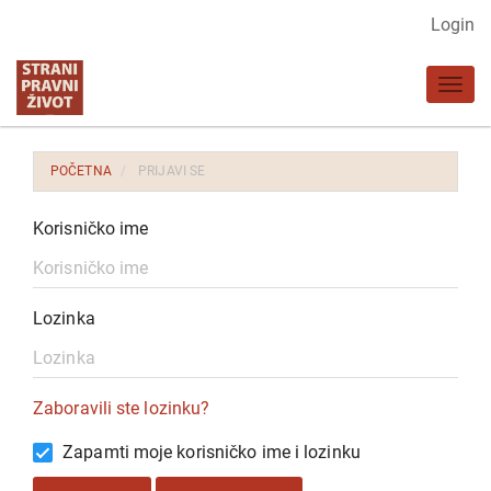
Glavna
Login
navigacija
Glavni
Toggl
sadržaj
navig
Bočna
strana
POČETNA
PRIJAVI SE
Korisničko ime
Lozinka
Zaboravili ste lozinku?
Zapamti moje korisničko ime i lozinku