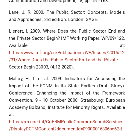
Administration and Development, 18, pp. 151-168.
Lane, J. R. 2000. The Public Sector: Concepts, Models
and Approaches. 3rd edition. London: SAGE.
Lienert, I. 2009. Where Does the Public Sector End and
the Private Sector Begin? IMF Working Paper, WP/09/122.
Available at:
https://www.imf.org/en/Publications/WP/Issues/2016/12
/31/Where-Does-the-Public-Sector-End-and-the-Private-
Sector-Begin-23003, (4.12.2020).
Malloy, H. T. et al. 2009. Indicators for Assessing the
Impact of the FCNM in its State Parties (Draft Study).
Conference: Enhancing the Impact of the Framework
Convention. 9 - 10 October 2008. Strasbourg: European
Academy Bolzano, Institute for Minority Rights. Available
at:
https://rm.coe.int/CoERMPublicCommonSearchServices
/DisplayDCTMContent?documentId=09000016806bd62d
,