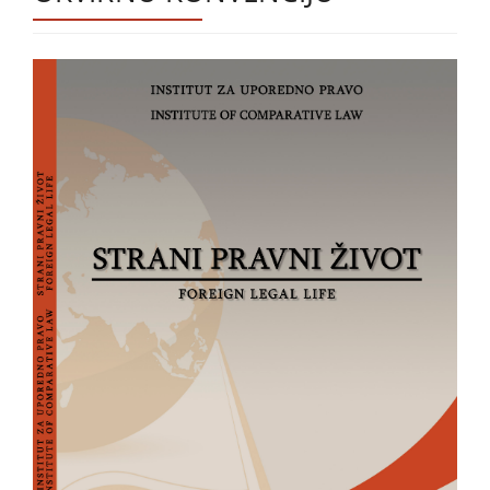
Bočna
strana
članka