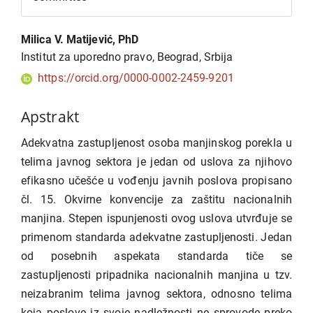
Glavni
Milica V. Matijević, PhD
sadržaj
Institut za uporedno pravo, Beograd, Srbija
članka
https://orcid.org/0000-0002-2459-9201
Apstrakt
Adekvatna zastupljenost osoba manjinskog porekla u
telima javnog sektora je jedan od uslova za njihovo
efikasno učešće u vođenju javnih poslova propisano
čl. 15. Okvirne konvencije za zaštitu nacionalnih
manjina. Stepen ispunjenosti ovog uslova utvrđuje se
primenom standarda adekvatne zastupljenosti. Jedan
od posebnih aspekata standarda tiče se
zastupljenosti pripadnika nacionalnih manjina u tzv.
neizabranim telima javnog sektora, odnosno telima
koja poslove iz svoje nadležnosti ne sprovode preko