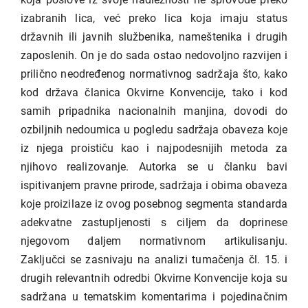
izabranih lica, već preko lica koja imaju status
državnih ili javnih službenika, nameštenika i drugih
zaposlenih. On je do sada ostao nedovoljno razvijen i
prilično neodređenog normativnog sadržaja što, kako
kod država članica Okvirne Konvencije, tako i kod
samih pripadnika nacionalnih manjina, dovodi do
ozbiljnih nedoumica u pogledu sadržaja obaveza koje
iz njega proističu kao i najpodesnijih metoda za
njihovo realizovanje. Autorka se u članku bavi
ispitivanjem pravne prirode, sadržaja i obima obaveza
koje proizilaze iz ovog posebnog segmenta standarda
adekvatne zastupljenosti s ciljem da doprinese
njegovom daljem normativnom artikulisanju.
Zaključci se zasnivaju na analizi tumačenja čl. 15. i
drugih relevantnih odredbi Okvirne Konvencije koja su
sadržana u tematskim komentarima i pojedinačnim