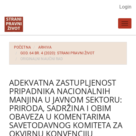
Glavna
Login
navigacija
Glavni
Toggl
sadržaj
navig
Bočna
strana
POČETNA
ARHIVA
GOD. 64 BR. 4 (2020): STRANI PRAVNI ŽIVOT
ORIGINALNI NAUČNI RAD
ADEKVATNA ZASTUPLJENOST
PRIPADNIKA NACIONALNIH
MANJINA U JAVNOM SEKTORU:
PRIRODA, SADRŽINA I OBIM
OBAVEZA U KOMENTARIMA
SAVETODAVNOG KOMITETA ZA
OKVIRNU KONVENCIJU