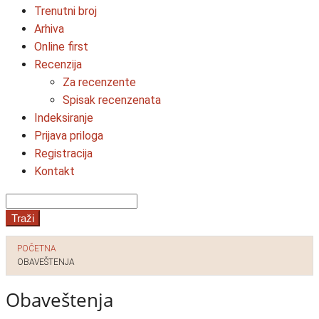
Trenutni broj
Arhiva
Online first
Recenzija
Za recenzente
Spisak recenzenata
Indeksiranje
Prijava priloga
Registracija
Kontakt
Traži
POČETNA
OBAVEŠTENJA
Obaveštenja