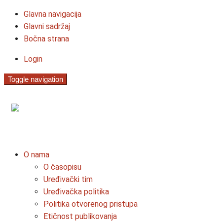
Glavna navigacija
Glavni sadržaj
Bočna strana
Login
Toggle navigation
O nama
O časopisu
Uređivački tim
Uređivačka politika
Politika otvorenog pristupa
Etičnost publikovanja