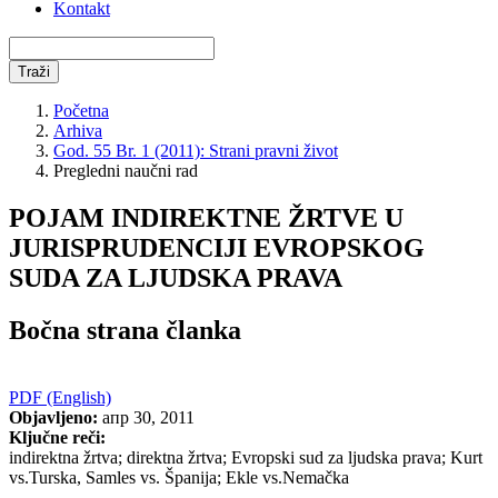
Kontakt
Traži
Početna
Arhiva
God. 55 Br. 1 (2011): Strani pravni život
Pregledni naučni rad
POJAM INDIREKTNE ŽRTVE U
JURISPRUDENCIJI EVROPSKOG
SUDA ZA LJUDSKA PRAVA
Bočna strana članka
PDF (English)
Objavljeno:
апр 30, 2011
Ključne reči:
indirektna žrtva; direktna žrtva; Evropski sud za ljudska prava; Kurt
vs.Turska, Samles vs. Španija; Ekle vs.Nemačka