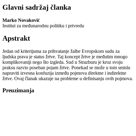
Glavni sadržaj članka
Marko Novaković
Institut za međunarodnu politiku i privredu
Apstrakt
Jedan od kriterijuma za prihvatanje žalbe Evropskom sudu za
ljudska prava je status žrtve. Taj koncept žrtve je međutim mnogo
komplikovaniji nego što izgleda. Sud u Strazburu je kroz svoju
praksu razvio poseban pojam žrtve. Ponekad se može u tom smislu
napraviti izvesna konfuzija između pojmova direktne i indirektne
žrtve. Ovaj članak ukazuje na probleme u definisanju ovih pojmova.
Preuzimanja