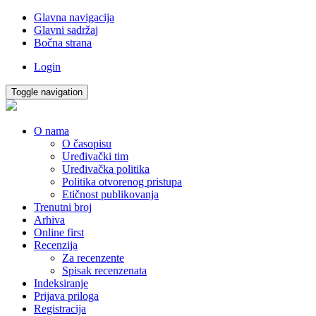
Glavna navigacija
Glavni sadržaj
Bočna strana
Login
Toggle navigation
O nama
O časopisu
Uređivački tim
Uređivačka politika
Politika otvorenog pristupa
Etičnost publikovanja
Trenutni broj
Arhiva
Online first
Recenzija
Za recenzente
Spisak recenzenata
Indeksiranje
Prijava priloga
Registracija