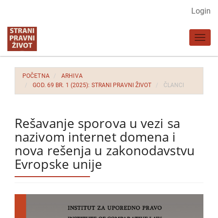
Glavna
Login
navigacija
Glavni
Toggl
sadržaj
navig
Bočna
strana
POČETNA
ARHIVA
GOD. 69 BR. 1 (2025): STRANI PRAVNI ŽIVOT
ČLANCI
Rešavanje sporova u vezi sa
nazivom internet domena i
nova rešenja u zakonodavstvu
Evropske unije
Bočna
strana