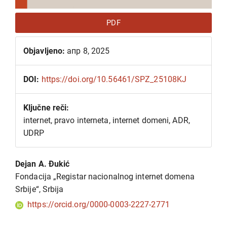
PDF
Objavljeno:
апр 8, 2025
DOI:
https://doi.org/10.56461/SPZ_25108KJ
Ključne reči:
internet, pravo interneta, internet domeni, ADR,
UDRP
Glavni
Dejan A. Đukić
sadržaj
Fondacija „Registar nacionalnog internet domena
članka
Srbije“, Srbija
https://orcid.org/0000-0003-2227-2771