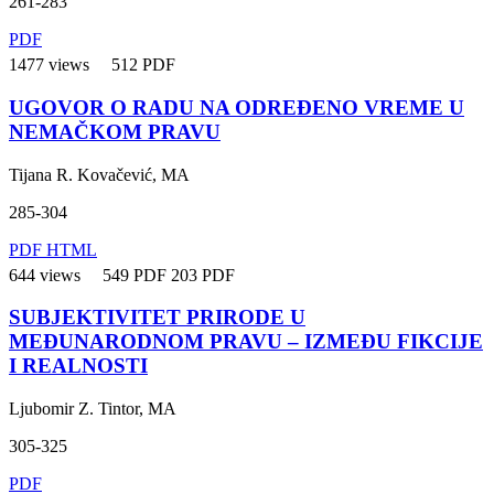
261-283
PDF
1477 views
512 PDF
UGOVOR O RADU NA ODREĐENO VREME U
NEMAČKOM PRAVU
Tijana R. Kovačević, MA
285-304
PDF
HTML
644 views
549 PDF
203 PDF
SUBJEKTIVITET PRIRODE U
MEĐUNARODNOM PRAVU – IZMEĐU FIKCIJE
I REALNOSTI
Ljubomir Z. Tintor, MA
305-325
PDF