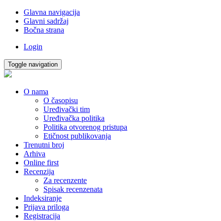
Glavna navigacija
Glavni sadržaj
Bočna strana
Login
Toggle navigation
O nama
O časopisu
Uređivački tim
Uređivačka politika
Politika otvorenog pristupa
Etičnost publikovanja
Trenutni broj
Arhiva
Online first
Recenzija
Za recenzente
Spisak recenzenata
Indeksiranje
Prijava priloga
Registracija