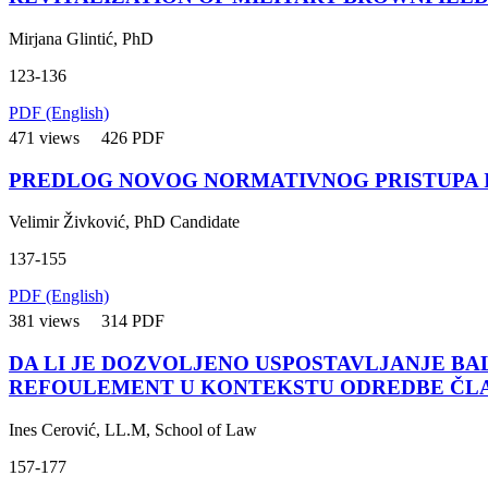
Mirjana Glintić, PhD
123-136
PDF (English)
471 views
426 PDF
PREDLOG NOVOG NORMATIVNOG PRISTUPA I
Velimir Živković, PhD Candidate
137-155
PDF (English)
381 views
314 PDF
DA LI JE DOZVOLJENO USPOSTAVLJANJE BA
REFOULEMENT U KONTEKSTU ODREDBE ČLAN
Ines Cerović, LL.M, School of Law
157-177