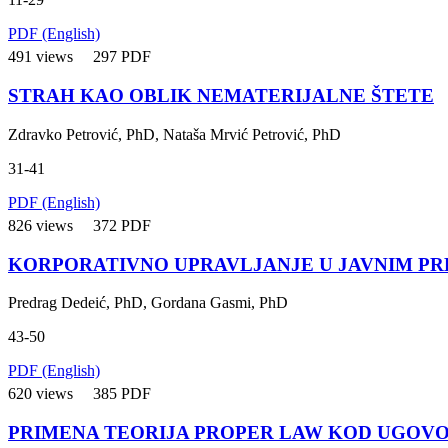
PDF (English)
491 views
297 PDF
STRAH KAO OBLIK NEMATERIJALNE ŠTETE
Zdravko Petrović, PhD, Nataša Mrvić Petrović, PhD
31-41
PDF (English)
826 views
372 PDF
KORPORATIVNO UPRAVLJANJE U JAVNIM PR
Predrag Dedeić, PhD, Gordana Gasmi, PhD
43-50
PDF (English)
620 views
385 PDF
PRIMENA TEORIJA PROPER LAW KOD UGOV