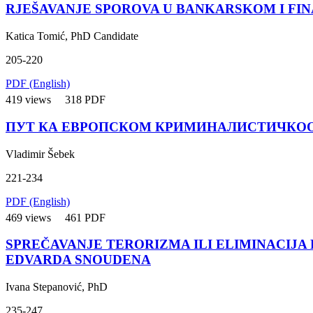
RJEŠAVANJE SPOROVA U BANKARSKOM I FI
Katica Tomić, PhD Candidate
205-220
PDF (English)
419 views
318 PDF
ПУТ КА ЕВРОПСКОМ КРИМИНАЛИСТИЧКО
Vladimir Šebek
221-234
PDF (English)
469 views
461 PDF
SPREČAVANJE TERORIZMA ILI ELIMINACIJA
EDVARDA SNOUDENA
Ivana Stepanović, PhD
235-247