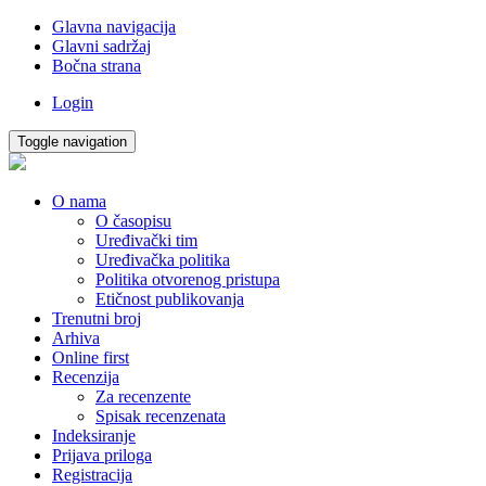
Glavna navigacija
Glavni sadržaj
Bočna strana
Login
Toggle navigation
O nama
O časopisu
Uređivački tim
Uređivačka politika
Politika otvorenog pristupa
Etičnost publikovanja
Trenutni broj
Arhiva
Online first
Recenzija
Za recenzente
Spisak recenzenata
Indeksiranje
Prijava priloga
Registracija