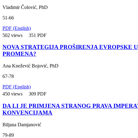
Vladimir Čolović, PhD
51-66
PDF (English)
502 views
351 PDF
NOVA STRATEGIJA PROŠIRENJA EVROPSKE UN
PROMENA?
Ana Knežević Bojović, PhD
67-78
PDF (English)
450 views
309 PDF
DA LI JE PRIMJENA STRANOG PRAVA IMPER
KONVENCIJAMA
Biljana Damjanović
79-89