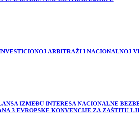
NVESTICIONOJ ARBITRAŽI I NACIONALNOJ V
LANSA IZMEĐU INTERESA NACIONALNE BEZBE
A 3 EVROPSKE KONVENCIJE ZA ZAŠTITU LJU