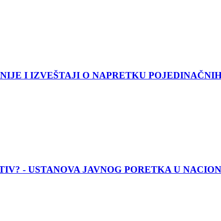
IJE I IZVEŠTAJI O NAPRETKU POJEDINAČNIH
ATIV? - USTANOVA JAVNOG PORETKA U NACI