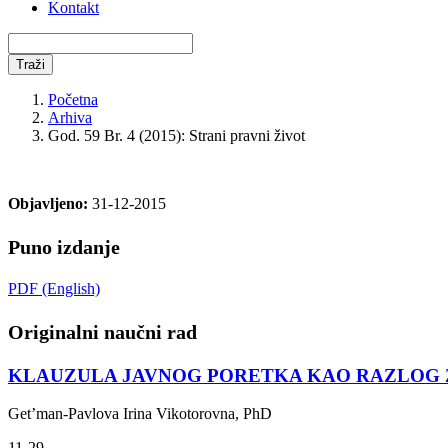
Kontakt
Traži
Početna
Arhiva
God. 59 Br. 4 (2015): Strani pravni život
Objavljeno:
31-12-2015
Puno izdanje
PDF (English)
Originalni naučni rad
KLAUZULA JAVNOG PORETKA KAO RAZLOG ZA
Get’man-Pavlova Irina Vikotorovna, PhD
11-29