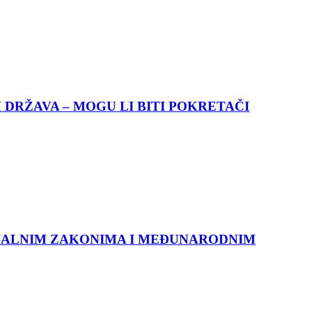
 DRŽAVA – MOGU LI BITI POKRETAČI
ONALNIM ZAKONIMA I MEĐUNARODNIM