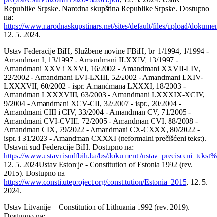
Republike Srpske. Narodna skupština Republike Srpske. Dostupno
na:
https://www.narodnaskupstinars.net/sites/default/files/upload/dokumen
12. 5. 2024.
Ustav Federacije BiH, Službene novine FBiH, br. 1/1994, 1/1994 -
Amandman I, 13/1997 - Amandmani II-XXIV, 13/1997 -
Amandmani XXV i XXVI, 16/2002 - Amandmani XXVII-LIV,
22/2002 - Amandmani LVI-LXIII, 52/2002 - Amandmani LXIV-
LXXXVII, 60/2002 - ispr. Amandmana LXXXI, 18/2003 -
Amandman LXXXVIII, 63/2003 - Amandmani LXXXIX-XCIV,
9/2004 - Amandmani XCV-CII, 32/2007 - ispr., 20/2004 -
Amandmani CIII i CIV, 33/2004 - Amandman CV, 71/2005 -
Amandmani CVI-CVIII, 72/2005 - Amandman CVI, 88/2008 -
Amandman CIX, 79/2022 - Amandmani CX-CXXX, 80/2022 -
ispr. i 31/2023 - Amandman CXXXI (neformalni prečišćeni tekst).
Ustavni sud Federacije BiH. Dostupno na:
https://www.ustavnisudfbih.ba/bs/dokumenti/ustav_precisceni_t
12. 5. 2024Ustav Estonije - Constitution of Estonia 1992 (rev.
2015). Dostupno na
https://www.constituteproject.org/constitution/Estonia_2015
, 12. 5.
2024.
Ustav Litvanije – Constitution of Lithuania 1992 (rev. 2019).
Dostupno na: