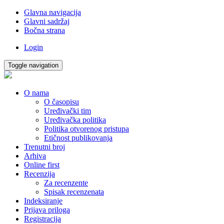
Glavna navigacija
Glavni sadržaj
Bočna strana
Login
Toggle navigation
O nama
O časopisu
Uređivački tim
Uređivačka politika
Politika otvorenog pristupa
Etičnost publikovanja
Trenutni broj
Arhiva
Online first
Recenzija
Za recenzente
Spisak recenzenata
Indeksiranje
Prijava priloga
Registracija