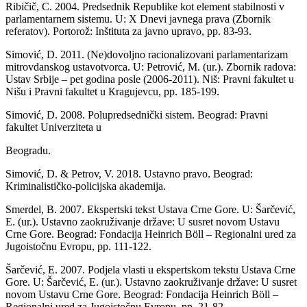
Ribičič, C. 2004. Predsednik Republike kot element stabilnosti v
parlamentarnem sistemu. U: X Dnevi javnega prava (Zbornik
referatov). Portorož: Inštituta za javno upravo, pp. 83-93.
Simović, D. 2011. (Ne)dovoljno racionalizovani parlamentarizam
mitrovdanskog ustavotvorca. U: Petrović, M. (ur.). Zbornik radova:
Ustav Srbije – pet godina posle (2006-2011). Niš: Pravni fakultet u
Nišu i Pravni fakultet u Кragujevcu, pp. 185-199.
Simović, D. 2008. Polupredsednički sistem. Beograd: Pravni
fakultet Univerziteta u
Beogradu.
Simović, D. & Petrov, V. 2018. Ustavno pravo. Beograd:
Kriminalističko-policijska akademija.
Smerdel, B. 2007. Ekspertski tekst Ustava Crne Gore. U: Šarčević,
E. (ur.). Ustavno zaokruživanje države: U susret novom Ustavu
Crne Gore. Beograd: Fondacija Heinrich Böll – Regionalni ured za
Jugoistočnu Evropu, pp. 111-122.
Šarčević, E. 2007. Podjela vlasti u ekspertskom tekstu Ustava Crne
Gore. U: Šarčević, E. (ur.). Ustavno zaokruživanje države: U susret
novom Ustavu Crne Gore. Beograd: Fondacija Heinrich Böll –
Regionalni ured za Jugoistočnu Evropu, pp. 21-82.