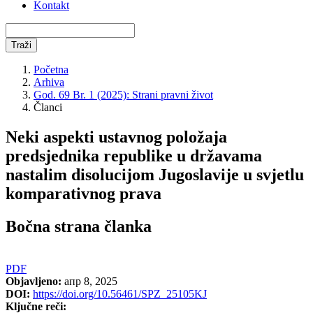
Kontakt
Traži
Početna
Arhiva
God. 69 Br. 1 (2025): Strani pravni život
Članci
Neki aspekti ustavnog položaja
predsjednika republike u državama
nastalim disolucijom Jugoslavije u svjetlu
komparativnog prava
Bočna strana članka
PDF
Objavljeno:
апр 8, 2025
DOI:
https://doi.org/10.56461/SPZ_25105KJ
Ključne reči: