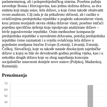
parlamentarnog, ali i polupredsjedničkog sistema. Posebnu pažnju
zavređuje Bosna i Hercegovina, kao jedina složena država, sa dva
entiteta koji imaju ustav, šefa države, a koje ćemo takođe obuhvatiti
ovom analizom. Cilj rada je da prikažemo sličnosti, ali i razlike u
ovlašćenjima predsjednika republike u pogledu zakonodavne vlasti,
kroz prizmu teorijskih okvira oblika državne vlasti, posebno ističući
pojedina specifična rješenja koja ispoljavaju analizirane države –
bivše jugoslovenske republike. Osim međusobne komparacije
predsjednika republike u navedenim državama, položaj predsjednika
republike ćemo razmatrati i u svjetlu ovlašćenja šefa države u
pojedinim zemljama Istočne Evrope (Letoniji, Litvaniji, Estoniji,
Češkoj, Slovačkoj), koje su takođe nastale disolucijom zajedničke
države u kojoj su bile do devedesetih godina prošlog vijeka, kao i u
nekoliko drugih država koje su zbog napuštanja koncepta
socijalističke ustavnosti donijele nove ustave (Poljskoj, Mađarskoj,
Rumuniji).
Preuzimanja