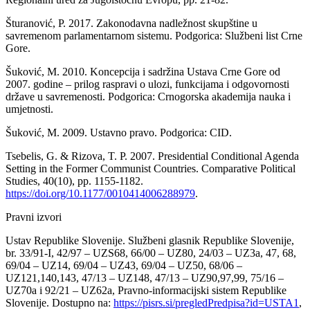
Šturanović, P. 2017. Zakonodavna nadležnost skupštine u
savremenom parlamentarnom sistemu. Podgorica: Službeni list Crne
Gore.
Šuković, M. 2010. Koncepcija i sadržina Ustava Crne Gore od
2007. godine – prilog raspravi o ulozi, funkcijama i odgovornosti
države u savremenosti. Podgorica: Crnogorska akademija nauka i
umjetnosti.
Šuković, M. 2009. Ustavno pravo. Podgorica: CID.
Tsebelis, G. & Rizova, T. P. 2007. Presidential Conditional Agenda
Setting in the Former Communist Countries. Comparative Political
Studies, 40(10), pp. 1155-1182.
https://doi.org/10.1177/0010414006288979
.
Pravni izvori
Ustav Republike Slovenije. Službeni glasnik Republike Slovenije,
br. 33/91-I, 42/97 – UZS68, 66/00 – UZ80, 24/03 – UZ3a, 47, 68,
69/04 – UZ14, 69/04 – UZ43, 69/04 – UZ50, 68/06 –
UZ121,140,143, 47/13 – UZ148, 47/13 – UZ90,97,99, 75/16 –
UZ70a i 92/21 – UZ62a, Pravno-informacijski sistem Republike
Slovenije. Dostupno na:
https://pisrs.si/pregledPredpisa?id=USTA1
,