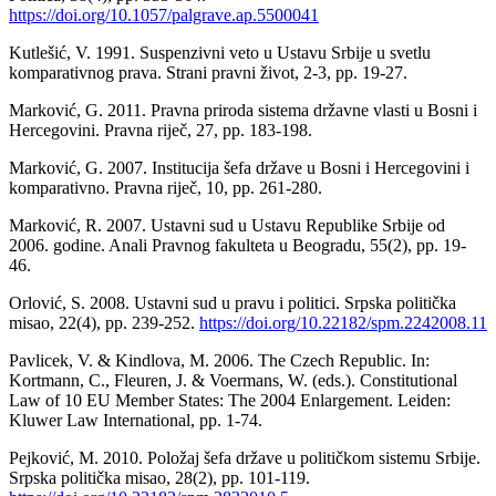
https://doi.org/10.1057/palgrave.ap.5500041
Kutlešić, V. 1991. Suspenzivni veto u Ustavu Srbije u svetlu
komparativnog prava. Strani pravni život, 2-3, pp. 19-27.
Marković, G. 2011. Pravna priroda sistema državne vlasti u Bosni i
Hercegovini. Pravna riječ, 27, pp. 183-198.
Marković, G. 2007. Institucija šefa države u Bosni i Hercegovini i
komparativno. Pravna riječ, 10, pp. 261-280.
Marković, R. 2007. Ustavni sud u Ustavu Republike Srbije od
2006. godine. Anali Pravnog fakulteta u Beogradu, 55(2), pp. 19-
46.
Orlović, S. 2008. Ustavni sud u pravu i politici. Srpska politička
misao, 22(4), pp. 239-252.
https://doi.org/10.22182/spm.2242008.11
Pavlicek, V. & Kindlova, M. 2006. The Czech Republic. In:
Kortmann, C., Fleuren, J. & Voermans, W. (eds.). Constitutional
Law of 10 EU Member States: The 2004 Enlargement. Leiden:
Kluwer Law International, pp. 1-74.
Pejković, M. 2010. Položaj šefa države u političkom sistemu Srbije.
Srpska politička misao, 28(2), pp. 101-119.