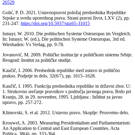
26529
Golić, P. D. 2021. Ustavnopravni položaj predsednika Republike
Srpske u svetlu uporednog prava. Strani pravni život, LXV (2), pp.
231-247.
https://doi.org/10.5937/spz65-31015
Ismayr, W. 2010. Die politischen Systeme Osteuropas im Vergleich.
In: Ismayr, W. (ed.), Die politischen Systeme Osteuropas, 3rd ed.
Wiesbaden: Vs Verlag, pp. 9-78.
Jovanović, M. 2009. Političke institucije u političkom sistemu Srbije.
Beograd: Institut za političke studije.
Kaučič, I. 2006. Predsednik republike med ustavo in politično
prakso. Podjetje in delo, 32(6/7), pp. 1615–1628.
Kaučič, I. 1995. Funkcija predsednika republike in državni zbor. U:
1. Strukovno srečanje pravnikov s područja javnega prava, Brdo pri
Kranju, 28. in 29. november, 1995. Ljubljana : Inštitut za javno
upravo, pp. 257-272.
Klimovski, S. et al. 2012. Ustavno pravo. Skoplje: Prosvetno delo.
Krouwel, A. 2003. Measuring Presidentialism and Parliamentarism:
An Application to Central and East European Countries. Acta
Politica, 38(4), pp. 333-364.