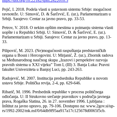
https://doi.org/10.22182/spm.2822010.5
Pejić, I. 2018. Podela vlasti u ustavnom sistemu Srbije: mogućnost
ravnoteže. U: Simović, D. & Šarčević, E. (ur.), Parlamentarizam u
Srbiji. Sarajevo: Centar za javno pravo, pp. 33-53.
Petrov, V. 2018. O nekim opštim mestima u poimanju sistema vlasti
uopšte i u Republici Srbiji. U: Simović, D. & Šarčević, E. (ur.).
Parlamentarizam u Srbiji. Sarajevo: Centar za javno pravo, pp. 13-
33.
Pilipović, M. 2023. (Ne)mogućnosti raspuštanja predstavničkih
organa u Bosni i Hercegovini. U: Mirjanić, Ž. (ur.), Zbornik radova
sa Međunarodnog naučnog skupa „Izazovi i perspektive razvoja
pravnih sistema u XXI vijeku” Tom I, (III) 3. Banja Luka: Pravni
fakultet Univerziteta u Banjoj Luci, pp. 243-263.
Radojević, M. 2007. Institucija predsednika Republike u novom
ustavu Srbije. Politička revija, 2-4, pp. 629-646.
Ribarič, M. 1996. Predsednik republike v procesu političnega
odločanja. U: II Strukovno srečanje pravnikov s područja javnega
prava, Rogaška Slatina, 26. in 27. november 1996. Ljubljana :
Inštitut za javno upravo, pp. 79-106. Dostupno na: www.2gov.si/up-
rs/1992-2002/mk.nsf/0/64db9f95aa917a17c125678d0065f5cb.