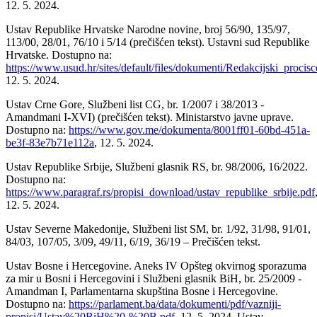
12. 5. 2024.
Ustav Republike Hrvatske Narodne novine, broj 56/90, 135/97,
113/00, 28/01, 76/10 i 5/14 (prečišćen tekst). Ustavni sud Republike
Hrvatske. Dostupno na:
https://www.usud.hr/sites/default/files/dokumenti/Redakcijski_pro
12. 5. 2024.
Ustav Crne Gore, Službeni list CG, br. 1/2007 i 38/2013 -
Amandmani I-XVI) (prečišćen tekst). Ministarstvo javne uprave.
Dostupno na:
https://www.gov.me/dokumenta/8001ff01-60bd-451a-
be3f-83e7b71e112a
, 12. 5. 2024.
Ustav Republike Srbije, Službeni glasnik RS, br. 98/2006, 16/2022.
Dostupno na:
https://www.paragraf.rs/propisi_download/ustav_republike_srbije.pdf
12. 5. 2024.
Ustav Severne Makedonije, Službeni list SM, br. 1/92, 31/98, 91/01,
84/03, 107/05, 3/09, 49/11, 6/19, 36/19 – Prečišćen tekst.
Ustav Bosne i Hercegovine. Aneks IV Opšteg okvirnog sporazuma
za mir u Bosni i Hercegovini i Službeni glasnik BiH, br. 25/2009 -
Amandman I, Parlamentarna skupština Bosne i Hercegovine.
Dostupno na:
https://parlament.ba/data/dokumenti/pdf/vazniji-
propisi/Ustav%20BiH%20-%20B.pdf
, 12. 5. 2024. Ustav