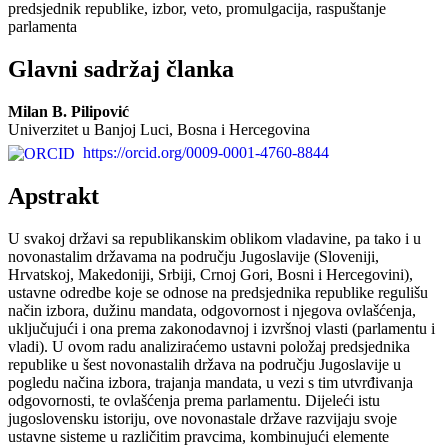
predsjednik republike, izbor, veto, promulgacija, raspuštanje
parlamenta
Glavni sadržaj članka
Milan B. Pilipović
Univerzitet u Banjoj Luci, Bosna i Hercegovina
https://orcid.org/0009-0001-4760-8844
Apstrakt
U svakoj državi sa republikanskim oblikom vladavine, pa tako i u
novonastalim državama na području Jugoslavije (Sloveniji,
Hrvatskoj, Makedoniji, Srbiji, Crnoj Gori, Bosni i Hercegovini),
ustavne odredbe koje se odnose na predsjednika republike regulišu
način izbora, dužinu mandata, odgovornost i njegova ovlašćenja,
uključujući i ona prema zakonodavnoj i izvršnoj vlasti (parlamentu i
vladi). U ovom radu analiziraćemo ustavni položaj predsjednika
republike u šest novonastalih država na području Jugoslavije u
pogledu načina izbora, trajanja mandata, u vezi s tim utvrđivanja
odgovornosti, te ovlašćenja prema parlamentu. Dijeleći istu
jugoslovensku istoriju, ove novonastale države razvijaju svoje
ustavne sisteme u različitim pravcima, kombinujući elemente