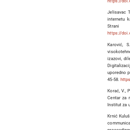
https://do
Jelisavac T
internetu 
Stran
https://do
Karović, S
visokoteh
izazovi, di
Digitaliza
uporedno pr
45-58.
http
Korać, V., 
Centar za 
Institut za
Krnić Kuluš
communicat