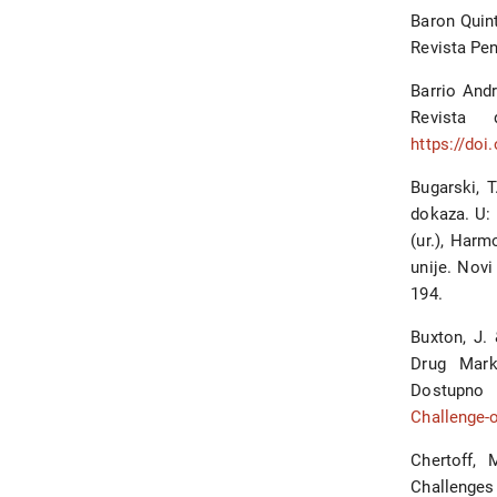
Baron Quint
Revista Pen
Barrio And
Revista
https://doi
Bugarski, T
dokaza. U: R
(ur.), Har
unije. Novi
194.
Buxton, J.
Drug Mark
Dostup
Challenge-
Chertoff,
Challenges 