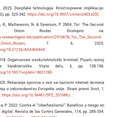
I. 2025. Deepfake tehnologija: Krivičnopravne implikacije.
3), pp. 325-342.
https://doi.org/10.5937/crimen2403325C
, R., Mathewson, N. & Syverson, P. 2004. Tor: The Second-
tion Onion Router. Dostupno na:
w.researchgate.net/publication/2910678_Tor_The_Second-
_Onion_Router
, 7. 6. 2025.
i.org/10.21236/ADA465464
018. Organizovani visokotehnološki kriminal: Pojam, razvoj
e karakteristike. Vojno delo, 3, pp. 128-156.
i.org/10.5937/vojdelo1803128D
2025. Rešavanje sporova u vezi sa nazivom internet domena
nja u zakonodavstvu Evropske unije. Strani pravni život, 1,
4.
https://doi.org/10.56461/SPZ_25108KJ
a, P. 2022. Contra el “ciberfatalismo”: Beneficio y riesgo en
 digital. Revista de las Cortes Generales, 114, pp. 285-354.