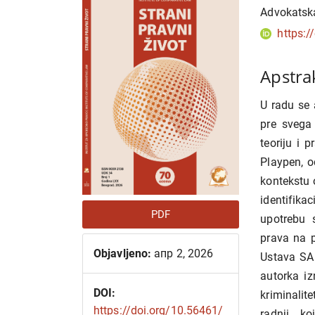
strana
sadrža
Advokatska
članka
članka
https:/
Apstra
U radu se 
pre svega
teoriju i 
Playpen, o
kontekstu o
identifika
PDF
upotrebu s
prava na 
Objavljeno:
апр 2, 2026
Ustava SA
autorka iz
DOI:
kriminalit
https://doi.org/10.56461/
radnji, k