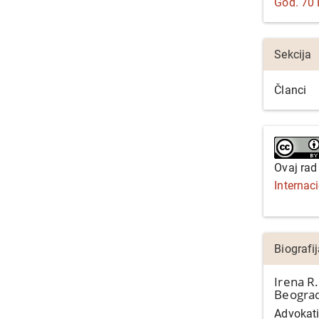
God. 70 B
Sekcija
Članci
Ovaj rad
Internac
Biografi
Irena R.
Beograd
Advokati