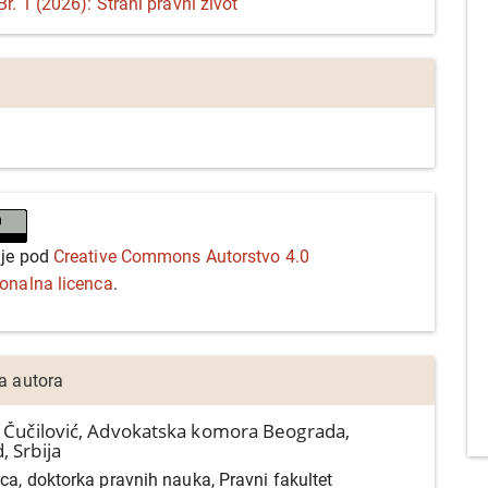
r. 1 (2026): Strani pravni život
 je pod
Creative Commons Autorstvo 4.0
ionalna licenca
.
ja autora
 Čučilović,
Advokatska komora Beograda,
, Srbija
ca, doktorka pravnih nauka, Pravni fakultet