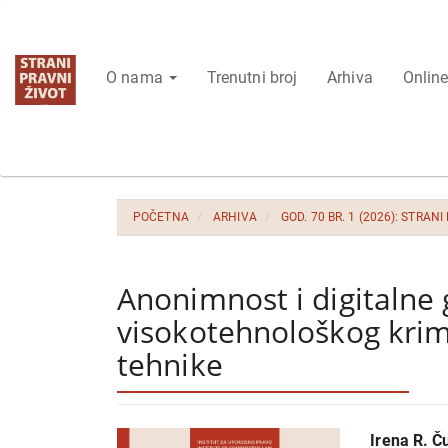
Glavna
navigacija
Glavni
O nama
Trenutni broj
Arhiva
Online
sadržaj
Bočna
strana
POČETNA
ARHIVA
GOD. 70 BR. 1 (2026): STRANI
Anonimnost i digitalne 
visokotehnološkog krimi
tehnike
Bočna
Glavni
Irena R. Ču