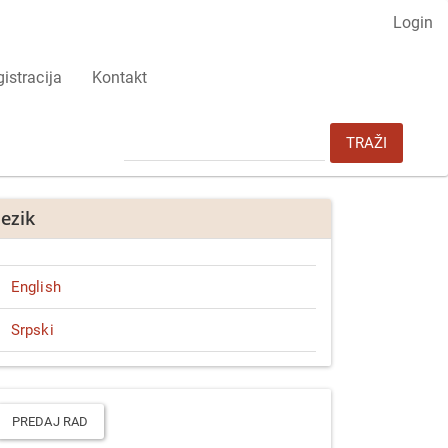
Login
istracija
Kontakt
TRAŽI
Jezik
English
Srpski
redaj
ad
PREDAJ RAD