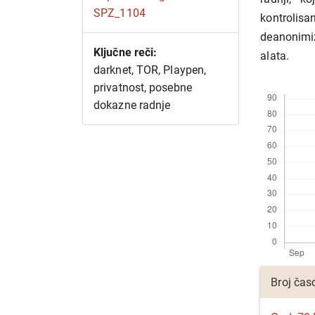
SPZ_1104
kontrolis
deanonimi
Ključne reči:
alata.
darknet, TOR, Playpen,
Preuzimanj
privatnost, posebne
dokazne radnje
Detalji
Broj čas
članka