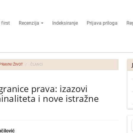
 first
Recenzija
Indeksiranje
Prijava priloga
Reg
 PRAVNI ŽIVOT
ČLANCI
granice prava: izazovi
naliteta i nove istražne
P
r
čilović