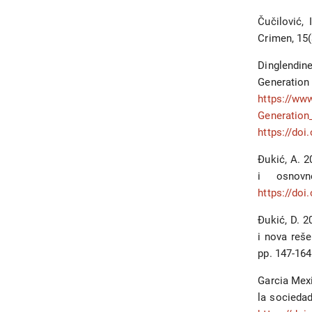
Čučilović, 
Crimen, 15(
Dinglendine
Genera
https://ww
Generation
https://do
Đukić, A. 2
i osnovn
https://do
Đukić, D. 
i nova reše
pp. 147-16
Garcia Mexi
la sociedad