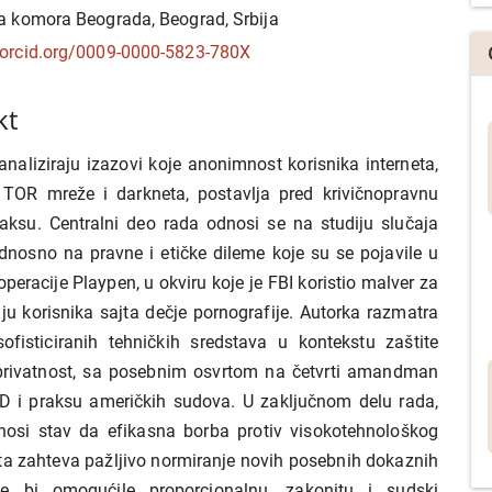
j
 komora Beograda, Beograd, Srbija
/orcid.org/0009-0000-5823-780X
kt
analiziraju izazovi koje anonimnost korisnika interneta,
 TOR mreže i darkneta, postavlja pred krivičnopravnu
praksu. Centralni deo rada odnosi se na studiju slučaja
dnosno na pravne i etičke dileme koje su se pojavile u
peracije Playpen, u okviru koje je FBI koristio malver za
ciju korisnika sajta dečje pornografije. Autorka razmatra
ofisticiranih tehničkih sredstava u kontekstu zaštite
privatnost, sa posebnim osvrtom na četvrti amandman
D i praksu američkih sudova. U zaključnom delu rada,
nosi stav da efikasna borba protiv visokotehnološkog
eta zahteva pažljivo normiranje novih posebnih dokaznih
oje bi omogućile proporcionalnu, zakonitu i sudski