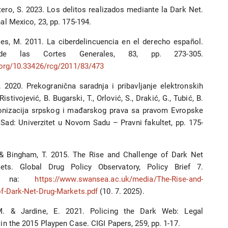
ero, S. 2023. Los delitos realizados mediante la Dark Net.
al Mexico, 23, pp. 175-194.
res, M. 2011. La ciberdelincuencia en el derecho español.
 de las Cortes Generales, 83, pp. 273-305.
.org/10.33426/rcg/2011/83/473
. 2020. Prekogranična saradnja i pribavljanje elektronskih
istivojević, B. Bugarski, T., Orlović, S., Drakić, G., Tubić, B.
monizacija srpskog i mađarskog prava sa pravom Evropske
 Sad: Univerzitet u Novom Sadu – Pravni fakultet, pp. 175-
 & Bingham, T. 2015. The Rise and Challenge of Dark Net
ets. Global Drug Policy Observatory, Policy Brief 7.
no na:
https://www.swansea.ac.uk/media/The-Rise-and-
of-Dark-Net-Drug-Markets.pdf
(10. 7. 2025).
 M. & Jardine, E. 2021. Policing the Dark Web: Legal
in the 2015 Playpen Case. CIGI Papers, 259, pp. 1-17.