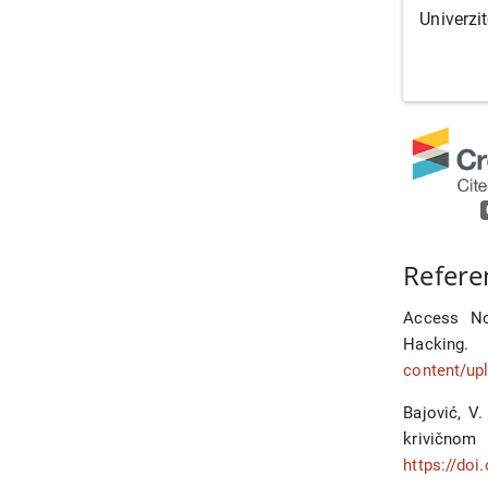
Univerzi
Refere
Access N
Hackin
content/up
Bajović, V
krivičn
https://do