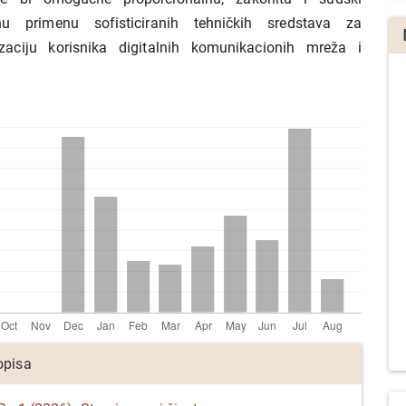
anu primenu sofisticiranih tehničkih sredstava za
zaciju korisnika digitalnih komunikacionih mreža i
a
opisa