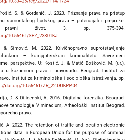
i.org/10.33426/rcg/2022/114/1724
rošić, S. & Gordanić, J. 2023. Priznanje prava na pristup
kao samostalnog ljudskog prava – potencijali i prepreke.
i pravni život, 3, pp. 375-394.
i.org/10.56461/SPZ_23301KJ
. & Simović, M. 2022. Krivičnopravno suprotstavljanje
nološkom – kompjuterskom kriminalitetu: Savremeni
leme, perspektive. U: Kostić, J. & Matić Bošković, M. (ur.),
cija u kaznenom pravu i pravosuđu. Beograd: Institut za
avo, Institut za kriminološka i sociološka istraživanja, pp.
s://doi.org/10.56461/ZR_22.DUKPP.04
Prlja, D. & Diligenski, A. 2016. Digitalna forenzika. Beograd:
nove tehnologije Viminacium, Arheološki institut Beograd,
 uporedno pravo.
ić, A. 2022. The retention of traffic and location electronic
ions data in European Union for the purpose of criminal