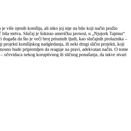
 više njenih komšija, ali niko joj nije na bilo koji način pružio
ć bila mrtva. Slučaj je šokirao američku javnost, u „Njujork Tajmsu“
događa da što je veći broj prisutnih ljudi, kao slučajnih prolaznika –
rojekti komšijskog nadgledanja, ili neki drugi slični projekti, koji
, odnosno bude pripremljen da reaguje na pravi, adekvatan način. O tome
– očevidaca nekog koruptivnog ili sličnog ponašanja, da takve stvari