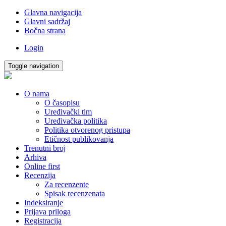
Glavna navigacija
Glavni sadržaj
Bočna strana
Login
Toggle navigation
O nama
O časopisu
Uređivački tim
Uređivačka politika
Politika otvorenog pristupa
Etičnost publikovanja
Trenutni broj
Arhiva
Online first
Recenzija
Za recenzente
Spisak recenzenata
Indeksiranje
Prijava priloga
Registracija