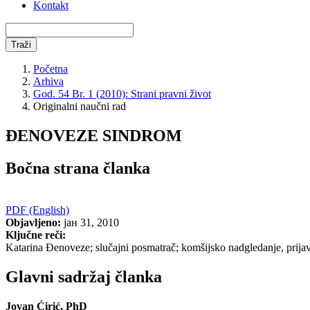
Kontakt
Traži
Početna
Arhiva
God. 54 Br. 1 (2010): Strani pravni život
Originalni naučni rad
ĐENOVEZE SINDROM
Bočna strana članka
PDF (English)
Objavljeno:
јан 31, 2010
Ključne reči:
Katarina Đenoveze; slučajni posmatrač; komšijsko nadgledanje, prijavl
Glavni sadržaj članka
Jovan Ćirić, PhD