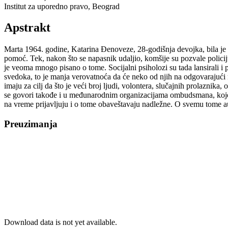
Institut za uporedno pravo, Beograd
Apstrakt
Marta 1964. godine, Katarina Đenoveze, 28-godišnja devojka, bila je u 
pomoć. Tek, nakon što se napasnik udaljio, komšije su pozvale policij
je veoma mnogo pisano o tome. Socijalni psiholozi su tada lansirali i
svedoka, to je manja verovatnoća da će neko od njih na odgovarajući na
imaju za cilj da što je veći broj ljudi, volontera, slučajnih prolazni
se govori takođe i u međunarodnim organizacijama ombudsmana, koje po
na vreme prijavljuju i o tome obaveštavaju nadležne. O svemu tome a
Preuzimanja
Download data is not yet available.