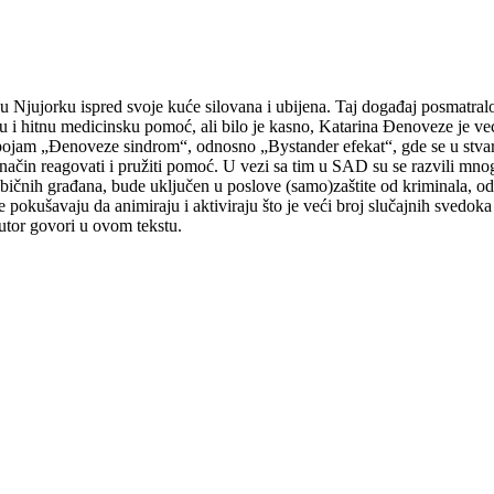
Njujorku ispred svoje kuće silovana i ubijena. Taj događaj posmatralo je
u i hitnu medicinsku pomoć, ali bilo je kasno, Katarina Đenoveze je ve
 pojam „Đenoveze sindrom“, odnosno „Bystander efekat“, gde se u stvari 
čin reagovati i pružiti pomoć. U vezi sa tim u SAD su se razvili mnogi p
ka, običnih građana, bude uključen u poslove (samo)zaštite od kriminala
kušavaju da animiraju i aktiviraju što je veći broj slučajnih svedoka 
utor govori u ovom tekstu.