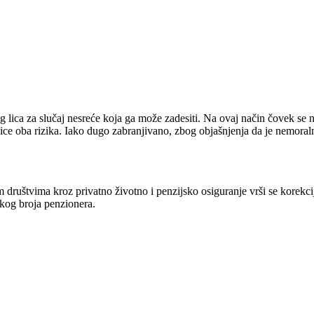
kog lica za slučaj nesreće koja ga može zadesiti. Na ovaj način čovek se
dice oba rizika. Iako dugo zabranjivano, zbog objašnjenja da je nemoraln
im društvima kroz privatno životno i penzijsko osiguranje vrši se korek
ikog broja penzionera.