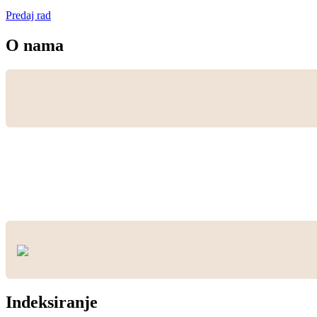
Predaj rad
O nama
Indeksiranje