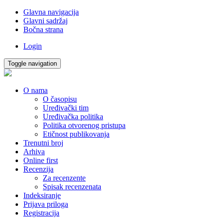
Glavna navigacija
Glavni sadržaj
Bočna strana
Login
Toggle navigation
O nama
O časopisu
Uređivački tim
Uređivačka politika
Politika otvorenog pristupa
Etičnost publikovanja
Trenutni broj
Arhiva
Online first
Recenzija
Za recenzente
Spisak recenzenata
Indeksiranje
Prijava priloga
Registracija