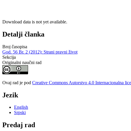
Download data is not yet available.
Detalji članka
Broj časopisa
God. 56 Br. 2 (2012): Strani pravni život
Sekcija
Originalni naučni rad
Ovaj rad je pod
Creative Commons Autorstvo 4.0 Internacionalna lic
Jezik
English
Srpski
Predaj rad