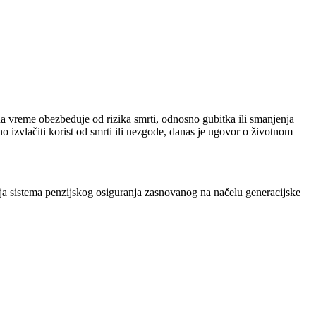
 na vreme obezbeđuje od rizika smrti, odnosno gubitka ili smanjenja
o izvlačiti korist od smrti ili nezgode, danas je ugovor o životnom
cija sistema penzijskog osiguranja zasnovanog na načelu generacijske