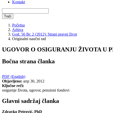
Kontakt
Traži
Početna
Arhiva
God. 56 Br. 2 (2012): Strani pravni život
Originalni naučni rad
UGOVOR O OSIGURANJU ŽIVOTA U 
Bočna strana članka
PDF (English)
Objavljeno:
апр 30, 2012
Ključne reči:
osigurnje života, ugovor, penzioni fondovi
Glavni sadržaj članka
Zdravko Petrović, PhD