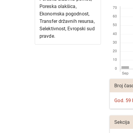
Preuzimanj
Poreska olakšica,
Ekonomska pogodnost,
Transfer državnih resursa,
Selektivnost, Evropski sud
pravde.
Detalji
Broj čas
članka
God. 59 B
Sekcija