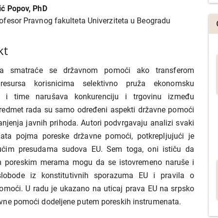
ić Popov, PhD
ofesor Pravnog fakulteta Univerziteta u Beogradu
kt
a smatraće se državnom pomoći ako transferom
 resursa korisnicima selektivno pruža ekonomsku
 i time narušava konkurenciju i trgovinu između
Predmet rada su samo određeni aspekti državne pomoći
njenja javnih prihoda. Autori podvrgavaju analizi svaki
ata pojma poreske državne pomoći, potkrepljujući je
ućim presudama sudova EU. Sem toga, oni ističu da
im poreskim merama mogu da se istovremeno naruše i
lobode iz konstitutivnih sporazuma EU i pravila o
omoći. U radu je ukazano na uticaj prava EU na srpsko
vne pomoći dodeljene putem poreskih instrumenata.