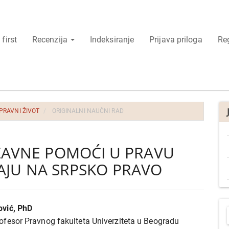
 first
Recenzija
Indeksiranje
Prijava priloga
Reg
 PRAVNI ŽIVOT
ORIGINALNI NAUČNI RAD
ŽAVNE POMOĆI U PRAVU
CAJU NA SRPSKO PRAVO
P
ović, PhD
r
j
ofesor Pravnog fakulteta Univerziteta u Beogradu