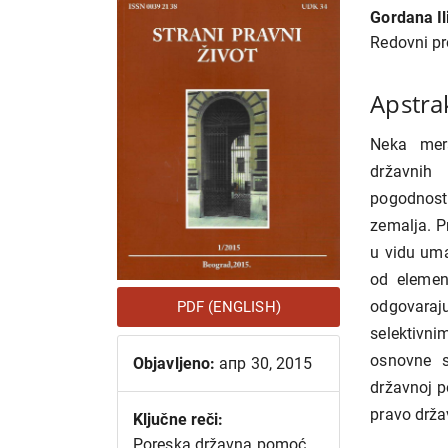
članka
članka
Gordana Il
Redovni pr
Apstra
Neka mer
državnih
pogodnost
zemalja. 
u vidu uma
od elemen
odgovaraj
PDF (ENGLISH)
selektivn
osnovne s
Objavljeno:
апр 30, 2015
državnoj p
pravo drža
Ključne reči:
Poreska državna pomoć,