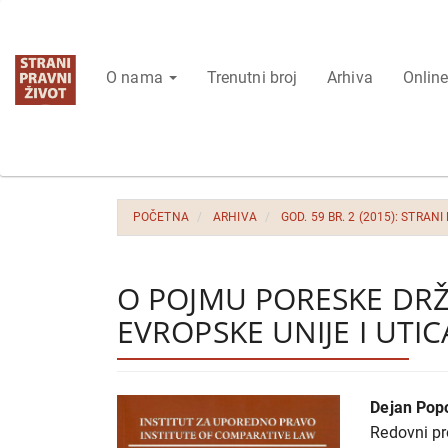
Glavna
navigacija
Glavni
O nama
Trenutni broj
Arhiva
Online
sadržaj
Bočna
strana
POČETNA
ARHIVA
GOD. 59 BR. 2 (2015): STRANI
O POJMU PORESKE DR
EVROPSKE UNIJE I UTI
Bočna
Glavni
Dejan Pop
strana
sadrža
Redovni pr