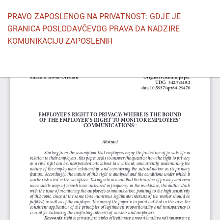
Povratak
PRAVO ZAPOSLENOG NA PRIVATNOST: GDJE JE
na
GRANICA POSLODAVČEVOG PRAVA DA NADZIRE
detalje
KOMUNIKACIJU ZAPOSLENIH
članka
Pr
P
P