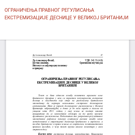
Povratak
ОГРАНИЧЕЊА ПРАВНОГ РЕГУЛИСАЊА
na
ЕКСТРЕМИЗАЦИЈЕ ДЕСНИЦЕ У ВЕЛИКОЈ БРИТАНИЈИ
detalje
članka
Pr
P
P