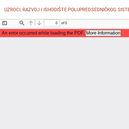
Povratak
UZROCI, RAZVOJ I ISHODIŠTE POLUPREDSEDNIČKOG SISTE
na
detalje
članka