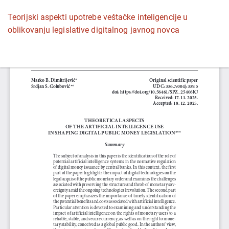
Povratak
Teorijski aspekti upotrebe veštačke inteligencije u
na
oblikovanju legislative digitalnog javnog novca
detalje
članka
Pr
P
P