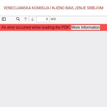
Povratak
VENECIJANSKA KOMISIJA I NJENO BAVLJENJE SRBIJOM
na
detalje
članka