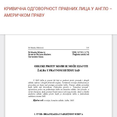
Povratak
КРИВИЧНА ОДГОВОРНОСТ ПРАВНИХ ЛИЦА У АНГЛО –
na
АМЕРИЧКОМ ПРАВУ
detalje
članka
Pr
P
P