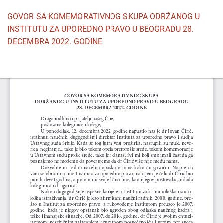
Povratak
GOVOR SA KOMEMORATIVNOG SKUPA ODRŽANOG U
na
INSTITUTU ZA UPOREDNO PRAVO U BEOGRADU 28.
detalje
DECEMBRA 2022. GODINE
članka
Pr
P
P