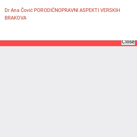
Povratak
Dr Ana Čović PORODIČNOPRAVNI ASPEKTI VERSKIH
na
BRAKOVA
detalje
članka
Pr
P
P