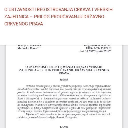
Povratak
O USTAVNOSTI REGISTROVANJA CRKAVA I VERSKIH
na
ZAJEDNICA – PRILOG PROUČAVANJU DRŽAVNO-
detalje
CRKVENOG PRAVA
članka
Pr
P
P