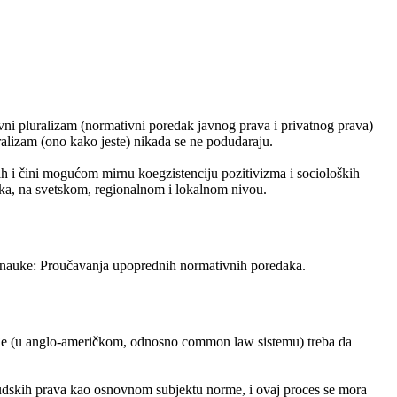
ivni pluralizam (normativni poredak javnog prava i privatnog prava)
uralizam (ono kako jeste) nikada se ne podudaraju.
jih i čini mogućom mirnu koegzistenciju pozitivizma i socioloških
etka, na svetskom, regionalnom i lokalnom nivou.
e nauke: Proučavanja upoprednih normativnih poredaka.
udije (u anglo-američkom, odnosno common law sistemu) treba da
udskih prava kao osnovnom subjektu norme, i ovaj proces se mora