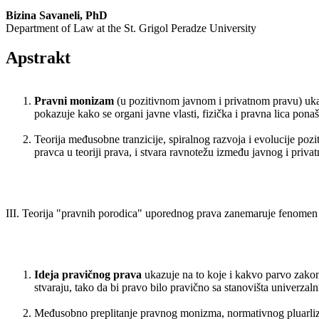
Bizina Savaneli, PhD
Department of Law at the St. Grigol Peradze University
Apstrakt
Pravni monizam
(u pozitivnom javnom i privatnom pravu) ukaz
pokazuje kako se organi javne vlasti, fizička i pravna lica pon
Teorija međusobne tranzicije, spiralnog razvoja i evolucije poz
pravca u teoriji prava, i stvara ravnotežu između javnog i pri
III. Teorija "pravnih porodica" uporednog prava zanemaruje fenomen
Ideja pravičnog prava
ukazuje na to koje i kakvo parvo zako
stvaraju, tako da bi pravo bilo pravično sa stanovišta univerzaln
Međusobno preplitanje pravnog monizma, normativnog pluarlizm