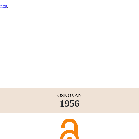
enca
.
OSNOVAN
1956