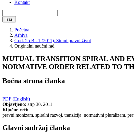
Kontakt
Traži
Početna
Arhiva
God. 55 Br. 1 (2011): Strani pravni život
Originalni naučni rad
MUTUAL TRANSITION SPIRAL AND 
NORMATIVE ORDER RELATED TO T
Bočna strana članka
PDF (English)
Objavljeno:
апр 30, 2011
Ključne reči:
pravni monizam, spiralni razvoj, tranzicija, normativni pluralizam, pr
Glavni sadržaj članka