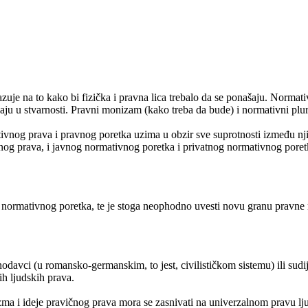
uje na to kako bi fizička i pravna lica trebalo da se ponašaju. Normat
ašaju u stvarnosti. Pravni monizam (kako treba da bude) i normativni pl
itivnog prava i pravnog poretka uzima u obzir sve suprotnosti između n
vatnog prava, i javnog normativnog poretka i privatnog normativnog por
 normativnog poretka, te je stoga neophodno uvesti novu granu pravn
nodavci (u romansko-germanskim, to jest, civilističkom sistemu) ili s
ih ljudskih prava.
a i ideje pravičnog prava mora se zasnivati na univerzalnom pravu lj