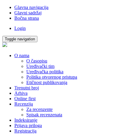
Glavna navigacija
Glavni sadržaj
Bočna strana
Login
Toggle navigation
O nama
O časopisu
Uređivački tim
Uređivačka politika
Politika otvorenog pristupa
Etičnost publikovanja
Trenutni broj
Arhiva
Online first
Recenzija
Za recenzente
Spisak recenzenata
Indeksiranje
Prijava priloga
Registracija