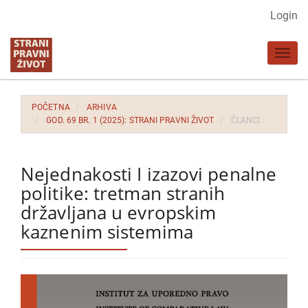
Glavna
Login
navigacija
Glavni
Toggl
sadržaj
navig
Bočna
strana
POČETNA
ARHIVA
GOD. 69 BR. 1 (2025): STRANI PRAVNI ŽIVOT
ČLANCI
Nejednakosti I izazovi penalne
politike: tretman stranih
državljana u evropskim
kaznenim sistemima
Bočna
strana