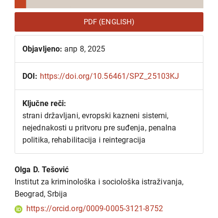
PDF (ENGLISH)
Objavljeno:
апр 8, 2025
DOI:
https://doi.org/10.56461/SPZ_25103KJ
Ključne reči:
strani državljani, еvropski kazneni sistemi,
nejednakosti u pritvoru pre suđenja, penalna
politika, rehabilitacija i reintegracija
Glavni
Olga D. Tešović
sadržaj
Institut za kriminološka i sociološka istraživanja,
članka
Beograd, Srbija
https://orcid.org/0009-0005-3121-8752