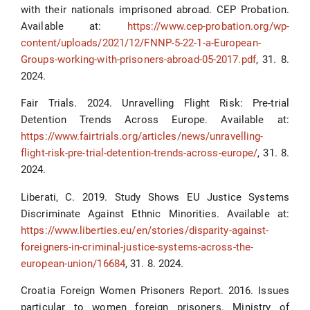
with their nationals imprisoned abroad. CEP Probation.
Available at:
https://www.cep-probation.org/wp-
content/uploads/2021/12/FNNP-5-22-1-a-European-
Groups-working-with-prisoners-abroad-05-2017.pdf
, 31. 8.
2024.
Fair Trials. 2024. Unravelling Flight Risk: Pre-trial
Detention Trends Across Europe. Available at:
https://www.fairtrials.org/articles/news/unravelling-
flight-risk-pre-trial-detention-trends-across-europe/
, 31. 8.
2024.
Liberati, C. 2019. Study Shows EU Justice Systems
Discriminate Against Ethnic Minorities. Available at:
https://www.liberties.eu/en/stories/disparity-against-
foreigners-in-criminal-justice-systems-across-the-
european-union/16684
, 31. 8. 2024.
Croatia Foreign Women Prisoners Report. 2016. Issues
particular to women foreign prisoners. Ministry of