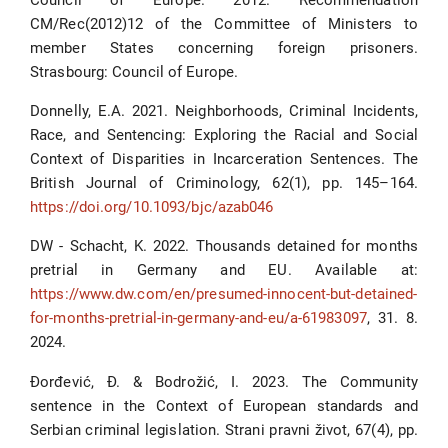
Council of Europe. 2012. Recommendation
CM/Rec(2012)12 of the Committee of Ministers to
member States concerning foreign prisoners.
Strasbourg: Council of Europe.
Donnelly, E.A. 2021. Neighborhoods, Criminal Incidents,
Race, and Sentencing: Exploring the Racial and Social
Context of Disparities in Incarceration Sentences. The
British Journal of Criminology, 62(1), pp. 145–164.
https://doi.org/10.1093/bjc/azab046
DW - Schacht, K. 2022. Thousands detained for months
pretrial in Germany and EU. Available at:
https://www.dw.com/en/presumed-innocent-but-detained-
for-months-pretrial-in-germany-and-eu/a-61983097
, 31. 8.
2024.
Đorđević, Đ. & Bodrožić, I. 2023. The Community
sentence in the Context of European standards and
Serbian criminal legislation. Strani pravni život, 67(4), pp.