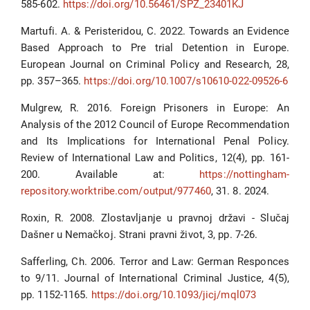
585-602.
https://doi.org/10.56461/SPZ_23401KJ
Martufi. A. & Peristeridou, C. 2022. Towards an Evidence
Based Approach to Pre trial Detention in Europe.
European Journal on Criminal Policy and Research, 28,
pp. 357–365.
https://doi.org/10.1007/s10610-022-09526-6
Mulgrew, R. 2016. Foreign Prisoners in Europe: An
Analysis of the 2012 Council of Europe Recommendation
and Its Implications for International Penal Policy.
Review of International Law and Politics, 12(4), pp. 161-
200. Available at:
https://nottingham-
repository.worktribe.com/output/977460
, 31. 8. 2024.
Roxin, R. 2008. Zlostavljanje u pravnoj državi - Slučaj
Dašner u Nemačkoj. Strani pravni život, 3, pp. 7-26.
Safferling, Ch. 2006. Terror and Law: German Responces
to 9/11. Journal of International Criminal Justice, 4(5),
pp. 1152-1165.
https://doi.org/10.1093/jicj/mql073