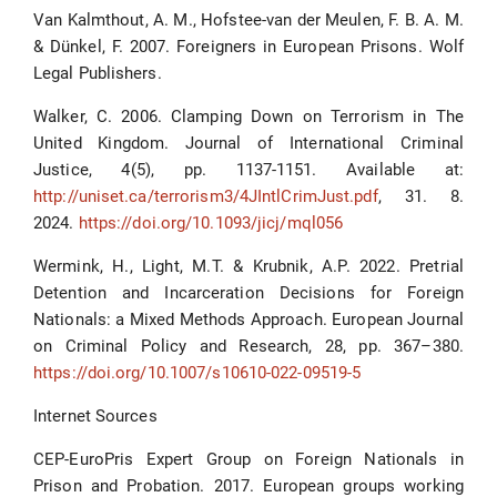
Van Kalmthout, A. M., Hofstee-van der Meulen, F. B. A. M.
& Dünkel, F. 2007. Foreigners in European Prisons. Wolf
Legal Publishers.
Walker, C. 2006. Clamping Down on Terrorism in The
United Kingdom. Journal of International Criminal
Justice, 4(5), pp. 1137-1151. Available at:
http://uniset.ca/terrorism3/4JIntlCrimJust.pdf
, 31. 8.
2024.
https://doi.org/10.1093/jicj/mql056
Wermink, H., Light, M.T. & Krubnik, A.P. 2022. Pretrial
Detention and Incarceration Decisions for Foreign
Nationals: a Mixed Methods Approach. European Journal
on Criminal Policy and Research, 28, pp. 367–380.
https://doi.org/10.1007/s10610-022-09519-5
Internet Sources
CEP-EuroPris Expert Group on Foreign Nationals in
Prison and Probation. 2017. European groups working